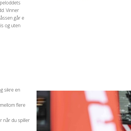
rapeloddets
dd. Vinner
m åssen går e
tis og uten
og sikre en
 mellom flere
 når du spiller