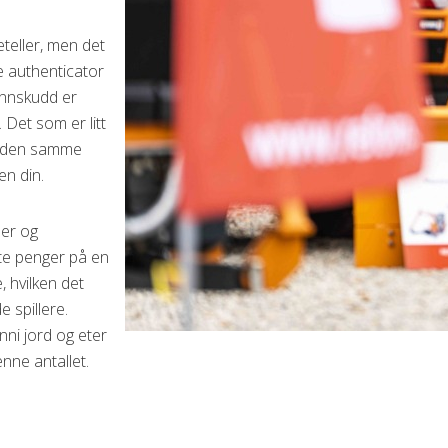
eteller, men det
e authenticator
 innskudd er
Det som er litt
er den samme
en din.
ser og
kte penger på en
 hvilken det
e spillere.
ni jord og eter
nne antallet.