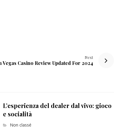
Next
n Vegas Casino Review Updated For 2024
L’esperienza del dealer dal vivo: gioco
e socialità
Non classé