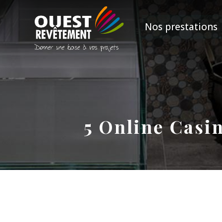
Nos prestations
5 Online Casi