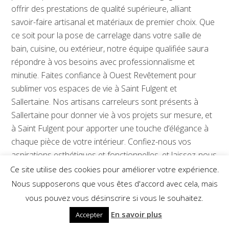
offrir des prestations de qualité supérieure, alliant
savoir-faire artisanal et matériaux de premier choix. Que
ce soit pour la pose de carrelage dans votre salle de
bain, cuisine, ou extérieur, notre équipe qualifiée saura
répondre à vos besoins avec professionnalisme et
minutie. Faites confiance à Ouest Revêtement pour
sublimer vos espaces de vie à Saint Fulgent et
Sallertaine. Nos artisans carreleurs sont présents à
Sallertaine pour donner vie à vos projets sur mesure, et
à Saint Fulgent pour apporter une touche d’élégance à
chaque pièce de votre intérieur. Confiez-nous vos
aspirations esthétiques et fonctionnelles, et laissez-nous
vous accompagner dans la réalisation de vos projets les
Ce site utilise des cookies pour améliorer votre expérience.
plus ambitieux à Sallertaine et Saint Fulgent.
Nous supposerons que vous êtes d'accord avec cela, mais
vous pouvez vous désinscrire si vous le souhaitez.
En savoir plus
Accepter
Demander un devis