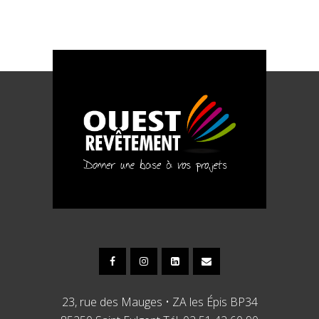
23, rue des Mauges • ZA les Épis BP34