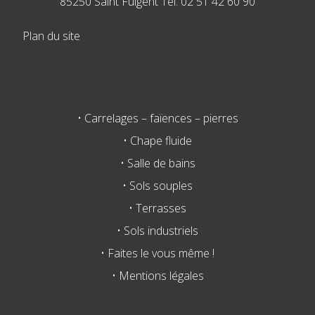
85250 Saint Fulgent Tél. 02 51 42 60 90
Plan du site
• Carrelages – faïences – pierres
• Chape fluide
• Salle de bains
• Sols souples
• Terrasses
• Sols industriels
• Faites le vous même !
• Mentions légales