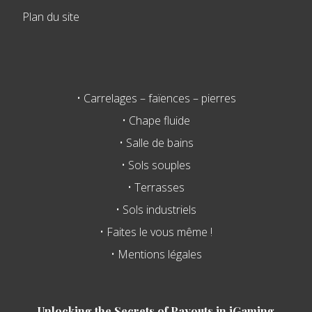
Plan du site
• Carrelages – faïences – pierres
• Chape fluide
• Salle de bains
• Sols souples
• Terrasses
• Sols industriels
• Faites le vous même !
• Mentions légales
Unlocking the Secrets of Payouts in iGaming