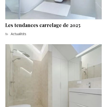
Les tendances carrelage de 2025
Actualités