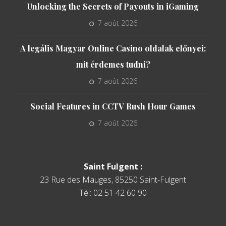
Unlocking the Secrets of Payouts in iGaming
7 août 2026
A legális Magyar Online Casino oldalak előnyei:
mit érdemes tudni?
7 août 2026
Social Features in CCTV Rush Hour Games
7 août 2026
Saint Fulgent :
23 Rue des Mauges, 85250 Saint-Fulgent
Tél: 02 51 42 60 90