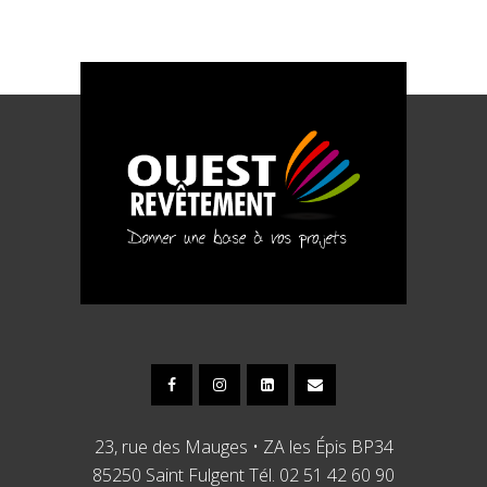
23, rue des Mauges • ZA les Épis BP34
85250 Saint Fulgent Tél. 02 51 42 60 90