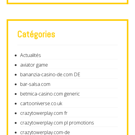
Catégories
Actualités
aviator game
bananzia-casino-de.com DE
bar-salsa.com
betmica-casino.com generic
cartooniverse.co.uk
crazytowerplay.com fr
crazytowerplay.com pl promotions
crazytowerplay.com-de