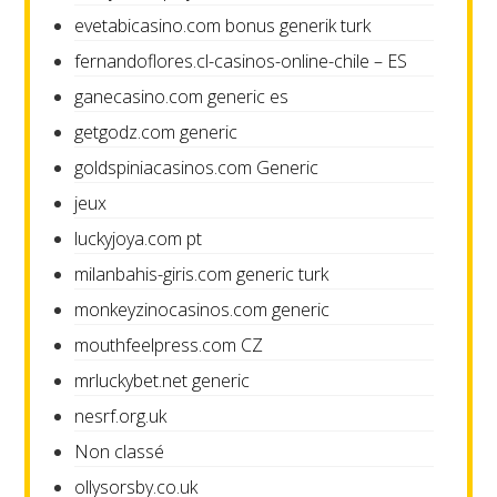
evetabicasino.com bonus generik turk
fernandoflores.cl-casinos-online-chile – ES
ganecasino.com generic es
getgodz.com generic
goldspiniacasinos.com Generic
jeux
luckyjoya.com pt
milanbahis-giris.com generic turk
monkeyzinocasinos.com generic
mouthfeelpress.com CZ
mrluckybet.net generic
nesrf.org.uk
Non classé
ollysorsby.co.uk