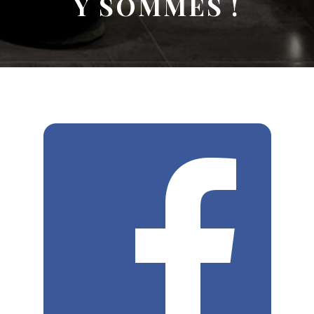
Y SOMMES !