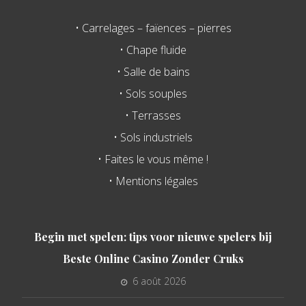
• Carrelages – faïences – pierres
• Chape fluide
• Salle de bains
• Sols souples
• Terrasses
• Sols industriels
• Faites le vous même !
• Mentions légales
Begin met spelen: tips voor nieuwe spelers bij
Beste Online Casino Zonder Cruks
6 août 2026