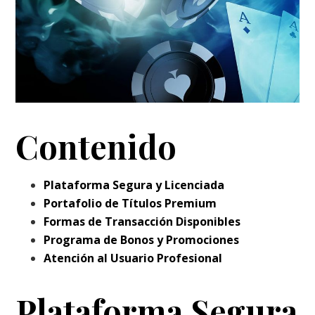
Contenido
Plataforma Segura y Licenciada
Portafolio de Títulos Premium
Formas de Transacción Disponibles
Programa de Bonos y Promociones
Atención al Usuario Profesional
Plataforma Segura