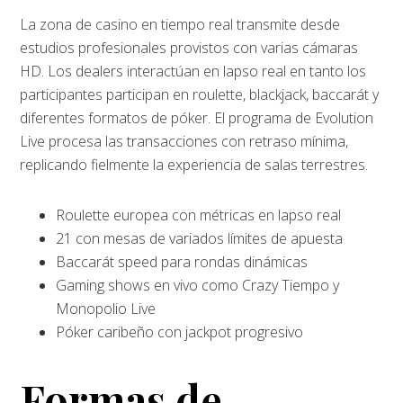
La zona de casino en tiempo real transmite desde
estudios profesionales provistos con varias cámaras
HD. Los dealers interactúan en lapso real en tanto los
participantes participan en roulette, blackjack, baccarát y
diferentes formatos de póker. El programa de Evolution
Live procesa las transacciones con retraso mínima,
replicando fielmente la experiencia de salas terrestres.
Roulette europea con métricas en lapso real
21 con mesas de variados límites de apuesta
Baccarát speed para rondas dinámicas
Gaming shows en vivo como Crazy Tiempo y
Monopolio Live
Póker caribeño con jackpot progresivo
Formas de