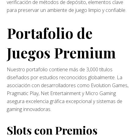
verificación de métodos de depósito, elementos clave
para preservar un ambiente de juego limpio y confiable.
Portafolio de
Juegos Premium
Nuestro portafolio contiene más de 3,000 títulos
diseñados por estudios reconocidos globalmente. La
asociación con desarrolladores como Evolution Games,
Pragmatic Play, Net Entertainment y Micro Gaming
asegura excelencia gráfica excepcional y sistemas de
gaming innovadoras.
Slots con Premios