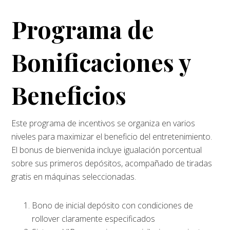
Programa de
Bonificaciones y
Beneficios
Este programa de incentivos se organiza en varios
niveles para maximizar el beneficio del entretenimiento.
El bonus de bienvenida incluye igualación porcentual
sobre sus primeros depósitos, acompañado de tiradas
gratis en máquinas seleccionadas.
Bono de inicial depósito con condiciones de
rollover claramente especificados