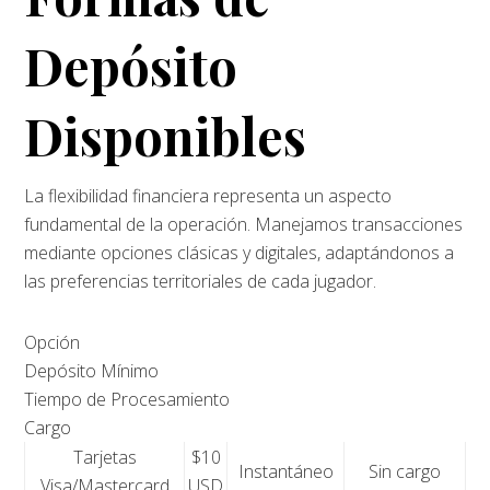
Depósito
Disponibles
La flexibilidad financiera representa un aspecto
fundamental de la operación. Manejamos transacciones
mediante opciones clásicas y digitales, adaptándonos a
las preferencias territoriales de cada jugador.
Opción
Depósito Mínimo
Tiempo de Procesamiento
Cargo
Tarjetas
$10
Instantáneo
Sin cargo
Visa/Mastercard
USD