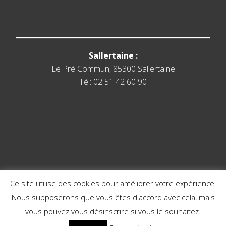
Sallertaine :
Le Pré Commun, 85300 Sallertaine
Tél: 02 51 42 60 90
Ce site utilise des cookies pour améliorer votre expérience.
Nous supposerons que vous êtes d'accord avec cela, mais
vous pouvez vous désinscrire si vous le souhaitez.
Réalisation Agence Nemo