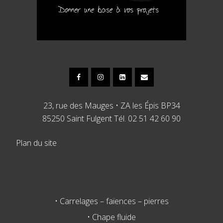
23, rue des Mauges • ZA les Épis BP34
85250 Saint Fulgent Tél. 02 51 42 60 90
Plan du site
• Carrelages – faïences – pierres
• Chape fluide