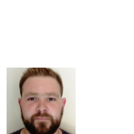
_Sébastien
_20170101