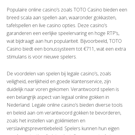
Populaire online casino’s zoals TOTO Casino bieden een
breed scala aan spellen aan, waaronder gokkasten,
tafelspellen en live casino opties. Deze casino’s
garanderen een eerlijke speelervaring en hoge RTP’s,
wat bijdraagt aan hun populariteit. Bijvoorbeeld, TOTO
Casino biedt een bonussysteem tot €711, wat een extra
stimulans is voor nieuwe spelers.
De voordelen van spelen bij legale casino’s, zoals
veiligheid, eerlijkheid en goede klantenservice, zijn
duidelijk naar voren gekomen. Verantwoord spelen is
een belangrijk aspect van legaal online gokken in
Nederland. Legale online casino’s bieden diverse tools
en beleid aan om verantwoord gokken te bevorderen,
zoals het instellen van goklimieten en
verslavingspreventiebeleid. Spelers kunnen hun eigen