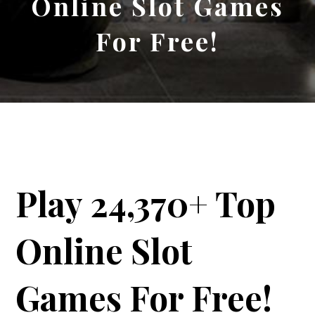
Online Slot Games
For Free!
Play 24,370+ Top
Online Slot
Games For Free!