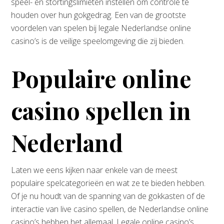
speel- en stortingslimieten instellen om controle te
houden over hun gokgedrag. Een van de grootste
voordelen van spelen bij legale Nederlandse online
casino’s is de veilige speelomgeving die zij bieden.
Populaire online
casino spellen in
Nederland
Laten we eens kijken naar enkele van de meest
populaire spelcategorieën en wat ze te bieden hebben.
Of je nu houdt van de spanning van de gokkasten of de
interactie van live casino spellen, de Nederlandse online
casino’s hebben het allemaal. Legale online casino’s