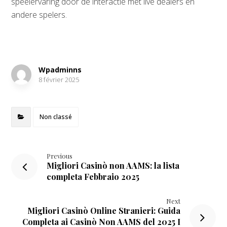
speelervaring door de interactie met live dealers en
andere spelers.
Wpadminns
8 février 2025
Non classé
Previous
Migliori Casinò non AAMS: la lista
completa Febbraio 2025
Next
Migliori Casinò Online Stranieri: Guida
Completa ai Casinò Non AAMS del 2025 I