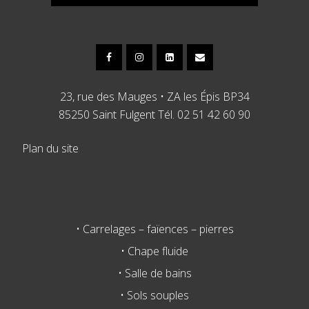
23, rue des Mauges • ZA les Épis BP34
85250 Saint Fulgent Tél. 02 51 42 60 90
Plan du site
• Carrelages – faïences – pierres
• Chape fluide
• Salle de bains
• Sols souples