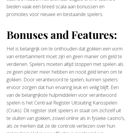
bieden vaak een breed scala aan bonussen en
promoties voor nieuwe en bestaande spelers.
Bonuses and Features:
Het is belangrijk om te onthouden dat gokken een vorm
van entertainment moet zijn en geen manier om geld te
verdienen. Spelers moeten altijd stoppen met spelen als
ze geen plezier meer hebben en nooit geld lenen om te
gokken. Door verantwoord te spelen, kunnen spelers
ervoor zorgen dat hun ervaring leuk en veilig blijft. Een
van de belangrijkste hulpmiddelen voor verantwoord
spelen is het Centraal Register Uitsluiting Kansspelen
(Cruks). Dit register stelt spelers in staat om zichzelf uit
te sluiten van gokken, zowel online als in fysieke casino’s,
als ze merken dat ze de controle verliezen over hun