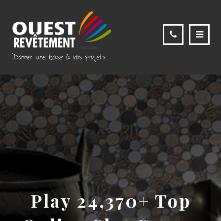
Play 24,370+ Top