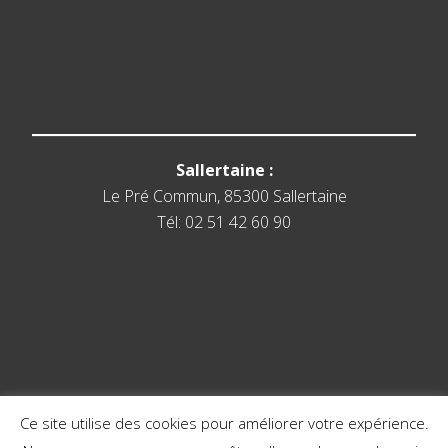
Sallertaine :
Le Pré Commun, 85300 Sallertaine
Tél: 02 51 42 60 90
Ce site utilise des cookies pour améliorer votre expérience.