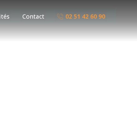
ités
Contact
02 51 42 60 90