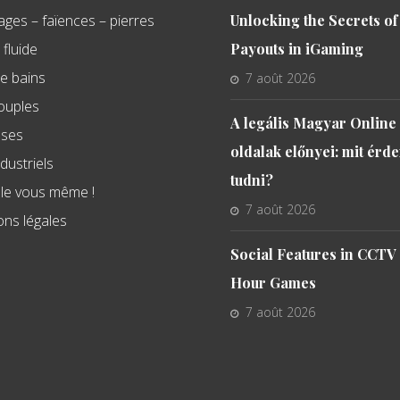
ages – faïences – pierres
Unlocking the Secrets of
fluide
Payouts in iGaming
de bains
7 août 2026
souples
A legális Magyar Online
sses
oldalak előnyei: mit érd
ndustriels
tudni?
s le vous même !
7 août 2026
ons légales
Social Features in CCTV
Hour Games
7 août 2026