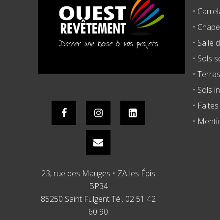
• Carrel
• Chape 
• Salle 
• Sols 
• Terra
• Sols i
• Faite
• Menti
23, rue des Mauges • ZA les Épis
BP34
85250 Saint Fulgent Tél. 02 51 42
60 90