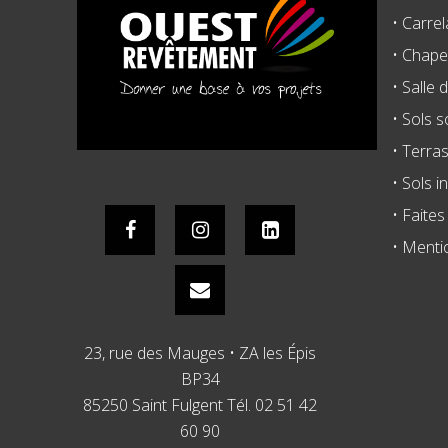
• Carrel
• Chape 
• Salle 
• Sols 
• Terra
• Sols i
• Faite
• Menti
23, rue des Mauges • ZA les Épis
BP34
85250 Saint Fulgent Tél. 02 51 42
60 90