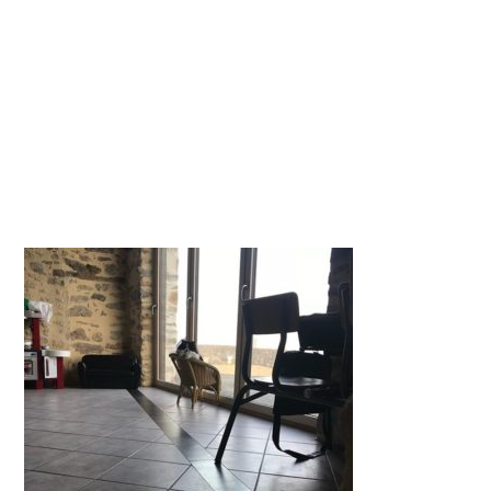
3906546_258064163
9651344384_n