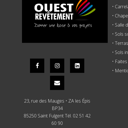
• Carrel
• Chape 
• Salle 
• Sols 
• Terra
• Sols i
• Faite
• Menti
23, rue des Mauges • ZA les Épis
BP34
85250 Saint Fulgent Tél. 02 51 42
60 90