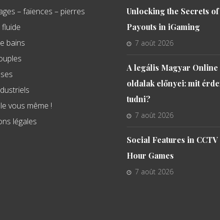
ages – faïences – pierres
Unlocking the Secrets of
fluide
Payouts in iGaming
de bains
7 août 2026
souples
A legális Magyar Online
sses
oldalak előnyei: mit érd
ndustriels
tudni?
s le vous même !
7 août 2026
ons légales
Social Features in CCTV
Hour Games
7 août 2026