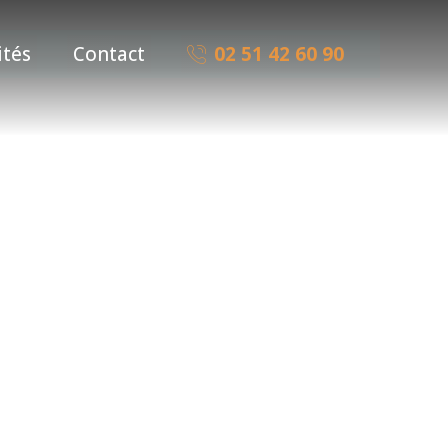
ités
Contact
02 51 42 60 90
546809716736_n