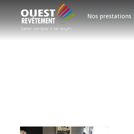
Nos prestations
29088404_1054