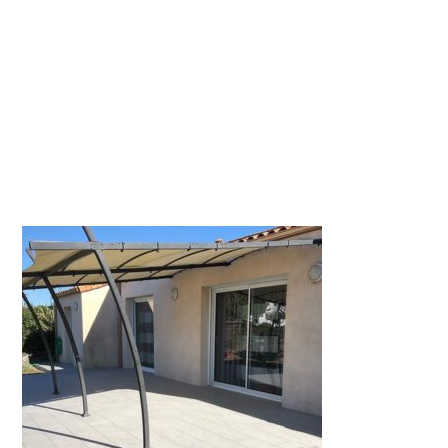
46244_42394408829
28019638_n