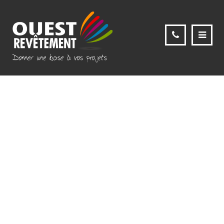
41885917_8775179124