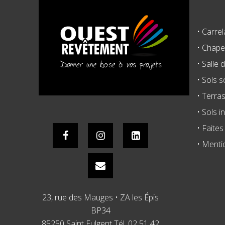
• Carrel
• Chape 
• Salle 
• Sols 
• Terra
• Sols i
• Faite
• Menti
23, rue des Mauges • ZA les Épis
BP34
85250 Saint Fulgent Tél. 02 51 42